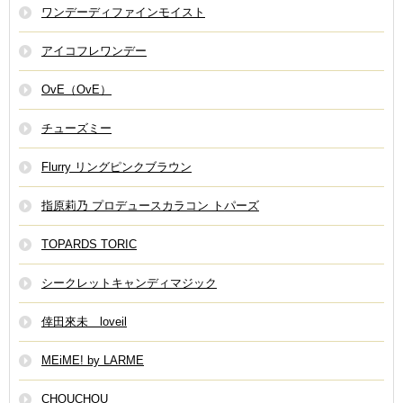
ワンデーディファインモイスト
アイコフレワンデー
OvE（OvE）
チューズミー
Flurry リングピンクブラウン
指原莉乃 プロデュースカラコン トパーズ
TOPARDS TORIC
シークレットキャンディマジック
倖田來未 loveil
MEiME! by LARME
CHOUCHOU