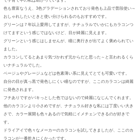
で子育て中の私は助かっています。
色も豊富なうえ、3色グラデーションされており発色も上品で普段使い～
おしゃれしたいときと使い分けられるのもおすすめです。
グリーンは７年以上愛用してますが、ナチュラルでいかにもカラコンつ
けてますという感じではないけど、目が綺麗に見えます。
グリーンという感じはしませんが、瞳に奥行きが出てよく褒められてい
ました。
カラコンしてるとあまり気づかれず元からだと思った～と言われるくら
いナチュラルでした。
ベージュやグレージュなどは色素薄い系に見えてとても可愛いです。
自分の目が真っ黒で発色しにくい瞳なのですが、ここのカラコンは綺麗
に発色されます。
フチありですがパキっとした色ではないので綺麗になじんでくれます。
他のカラコンより小さめですが、ナチュラル好きな私には丁度いい大き
さで、カラー展開も色々あるので気軽にイメチェンできるのが好きで
す。
ドライアイで色々なメーカーのカラコンを試してきましたが、ここのカ
ラコンが一番乾きにくかったです。