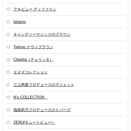
アキビュー ディファイン
feliamo
キャンディーマジックのブラウン
TeAmo ナヴィブラウン
Cheritta（チェリッタ）
エヌズコレクション
三上悠亜プロデュースのマジェット
N’s COLLECTION
指原莉乃プロデュースのトパーズ
ZERU(キュートビュー）