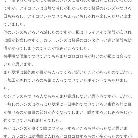
で一度使ったらなかなか普通のレンズに戻るのが気分的に難しかったの
ですが、アイコフレは自然な感じが強かったので普通のレンズをつける
日もあるし、アイコフレをつけてちょっとおしゃれを楽しんだりと出来
ていました。
他のレンズもいろいろ試したのですが、私はドライアイで値段が安けれ
ば瞳が乾燥しやすく、カラーレンズは普通のコンタクトと違い値段も結
構かかってしまうのでそこが悩みどころでした。
お手頃な価格でつけていてもあまりゴロゴロ感が無いのが私には合って
いたと思います。
また夏場は紫外線が目から入ってくると聞いたことがあったのでUVカッ
ト加工がされているのも気に入ってつけていたポイントでもありまし
た。
サングラスをつける人ならあんまり意識しないと思う点ですが、UVカッ
ト無しのレンズはやっぱり夏場に一日中外でつけていると夜寝る前に目
が焼けるのか白目の部分が赤くなってしまい、瞬きするとしみる感じが
強くつけていられませんでした。
あとはレンズが薄くて瞳にフィットするところも良かったなと思いま
す。カラコンは結構瞳に入れるとゴロゴロするものが多かったのですが