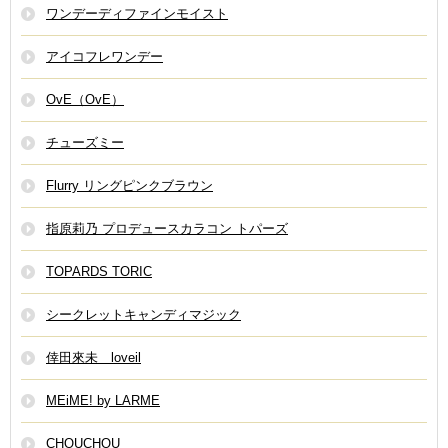
ワンデーディファインモイスト
アイコフレワンデー
OvE（OvE）
チューズミー
Flurry リングピンクブラウン
指原莉乃 プロデュースカラコン トパーズ
TOPARDS TORIC
シークレットキャンディマジック
倖田來未 loveil
MEiME! by LARME
CHOUCHOU