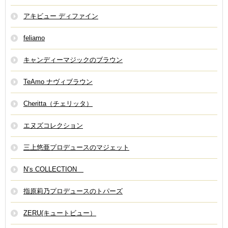
アキビュー ディファイン
feliamo
キャンディーマジックのブラウン
TeAmo ナヴィブラウン
Cheritta（チェリッタ）
エヌズコレクション
三上悠亜プロデュースのマジェット
N’s COLLECTION
指原莉乃プロデュースのトパーズ
ZERU(キュートビュー）