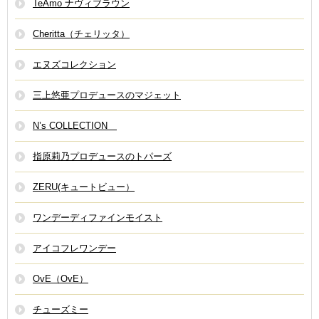
TeAmo ナヴィブラウン
Cheritta（チェリッタ）
エヌズコレクション
三上悠亜プロデュースのマジェット
N’s COLLECTION
指原莉乃プロデュースのトパーズ
ZERU(キュートビュー）
ワンデーディファインモイスト
アイコフレワンデー
OvE（OvE）
チューズミー