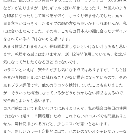
以前に、他のカラコン商品を使ったこと（ローラプロデュースのReVIA
など）がありますが、妙にギャルっぽい印象になったり、外国人のよう
な印象になったりして違和感が強く、しっくり来ませんでした。元々、
目鼻立ちがはっきりしたタイプの顔の方なら良いかもしれませんが、私
には合いませんでした。その点、こちらは日本人の顔に合ったデザイン
をされているのではないかと思います。
あまり推奨されませんが、長時間装着しないといけない時もあると思い
ます。乾燥する感じはありますが、10~12時間使用していても、乾燥が
気になって外したくなるほどではないです。
カラコンといえば、安全面が少し気になる点ではありますが、こちらは
色素が直接瞳とまぶたに触れることがない構造になっているので、その
点もプラス評価です。他のカラコンを検討していたこともありました
が、そういった構造になっているかどうか分からない商品もあるので、
安全面もよいかと思います。
コスパ的にはとても良いわけではありませんが、私の場合は毎日の使用
ではない（週１，２回程度）ため、これぐらいのコスパでも問題ありま
せん。毎日使用される方だと、少しコスパが悪いと思います。
また、新しいカラーも定期的に出て、ハズレのないオシャレなカラーな