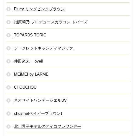
Flurry リングピンクブラウン
指原莉乃 プロデュースカラコン トパーズ
TOPARDS TORIC
シークレットキャンディマジック
倖田來未 loveil
MEiME! by LARME
CHOUCHOU
ネオサイトワンデーシエルUV
chusme(ベイビーブラウン)
北川景子モデルのアイコフレワンデー