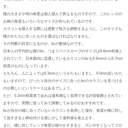
す。
瞳の大きさや球の角度は個人個人で異なるものですので、このレンズの
お椀の角度もいろいろなサイズが作られているのです。
カラコンを購入する際には度数で視力を調整するように、このサイズも
瞳のかたちに合ったものを選ばなければなりません。
その判断の目安になるのが、bcの数値なのです。
日本人の平均的な瞳のbc、つまりベースカーブのサイズは8.6mm前後と
されていて、日本国内に流通しているカラコンのbcも8.5mmから8.7mm
程度のものになっています。
もちろん、人によっては8.3mmというかたもいますし、9.0mm近いかた
もいますので、ぴったり自分のサイズに合ったbcのカラコンを見つける
のが難しいというケースはあるでしょう。
ただ、0.2mm程度差であれば違和感なく装用できる許容範囲とされてい
ますので、実際に使ってみて調整してみるのがおすすめです。
bcが自分の瞳に合っていないカラコンを装用した場合、角度が瞳に対し
て急すぎると締め付ける感じがして違和感を覚えます。
また、瞳に対してレンズ角度が緩やかすぎると、ズレやすくなってゴロ