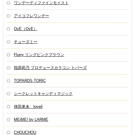
ワンデーディファインモイスト
アイコフレワンデー
OvE（OvE）
チューズミー
Flurry リングピンクブラウン
指原莉乃 プロデュースカラコン トパーズ
TOPARDS TORIC
シークレットキャンディマジック
倖田來未 loveil
MEiME! by LARME
CHOUCHOU