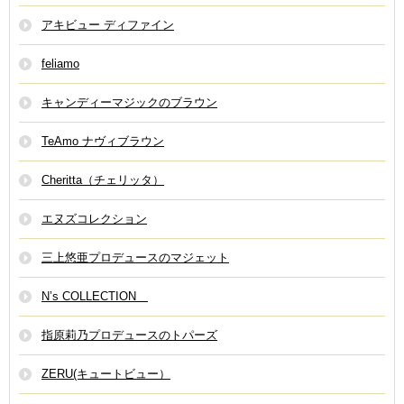
アキビュー ディファイン
feliamo
キャンディーマジックのブラウン
TeAmo ナヴィブラウン
Cheritta（チェリッタ）
エヌズコレクション
三上悠亜プロデュースのマジェット
N’s COLLECTION
指原莉乃プロデュースのトパーズ
ZERU(キュートビュー）